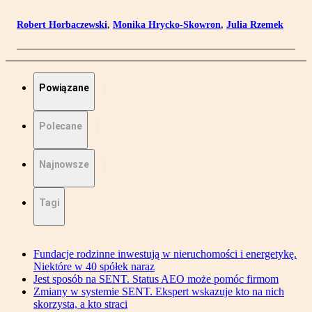
Robert Horbaczewski
,
Monika Hrycko-Skowron
,
Julia Rzemek
Powiązane
Polecane
Najnowsze
Tagi
Fundacje rodzinne inwestują w nieruchomości i energetykę.
Niektóre w 40 spółek naraz
Jest sposób na SENT. Status AEO może pomóc firmom
Zmiany w systemie SENT. Ekspert wskazuje kto na nich
skorzysta, a kto straci