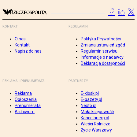
KONTAKT
REGULAMIN
O nas
Polityka Prywatności
Kontakt
Zmiana ustawień zgód
Napisz do nas
Regulamin serwisu
Informacje o nadawcy
Deklaracja dostępności
REKLAMA I PRENUMERATA
PARTNERZY
Reklama
E-kiosk.pl
Ogłoszenia
E-gazety.pl
Prenumerata
Nexto.pl
Archiwum
Mała księgowość
Kancelarierp.pl
Wieści Rolnicze
Życie Warszawy