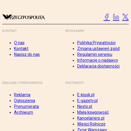
KONTAKT
REGULAMIN
O nas
Polityka Prywatności
Kontakt
Zmiana ustawień zgód
Napisz do nas
Regulamin serwisu
Informacje o nadawcy
Deklaracja dostępności
REKLAMA I PRENUMERATA
PARTNERZY
Reklama
E-kiosk.pl
Ogłoszenia
E-gazety.pl
Prenumerata
Nexto.pl
Archiwum
Mała księgowość
Kancelarierp.pl
Wieści Rolnicze
Życie Warszawy