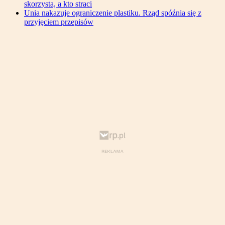
skorzysta, a kto straci
Unia nakazuje ograniczenie plastiku. Rząd spóźnia się z
przyjęciem przepisów