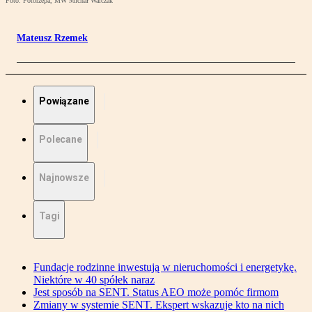
Foto: Fotorzepa, MW Michał Walczak
Mateusz Rzemek
Powiązane
Polecane
Najnowsze
Tagi
Fundacje rodzinne inwestują w nieruchomości i energetykę.
Niektóre w 40 spółek naraz
Jest sposób na SENT. Status AEO może pomóc firmom
Zmiany w systemie SENT. Ekspert wskazuje kto na nich