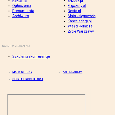
Reklama
E-kiosk.pl
Ogłoszenia
E-gazety.pl
Prenumerata
Nexto.pl
Archiwum
Mała księgowość
Kancelarierp.pl
Wieści Rolnicze
Życie Warszawy
NASZE WYDARZENIA
Szkolenia i konferencje
MAPA STRONY
KALENDARIUM
OFERTA PRODUKTOWA