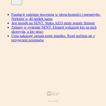
Fundacje rodzinne inwestują w nieruchomości i energetykę.
Niektóre w 40 spółek naraz
Jest sposób na SENT. Status AEO może pomóc firmom
Zmiany w systemie SENT. Ekspert wskazuje kto na nich
skorzysta, a kto straci
Unia nakazuje ograniczenie plastiku. Rząd spóźnia się z
przyjęciem przepisów