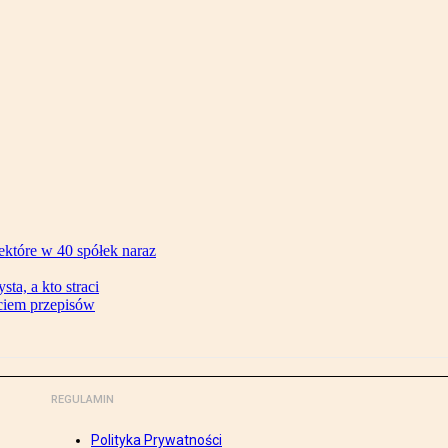
ektóre w 40 spółek naraz
ta, a kto straci
ęciem przepisów
REGULAMIN
Polityka Prywatności