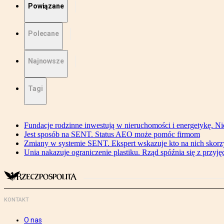
Powiązane
Polecane
Najnowsze
Tagi
Fundacje rodzinne inwestują w nieruchomości i energetykę. Ni
Jest sposób na SENT. Status AEO może pomóc firmom
Zmiany w systemie SENT. Ekspert wskazuje kto na nich skorzys
Unia nakazuje ograniczenie plastiku. Rząd spóźnia się z przyj
KONTAKT
O nas