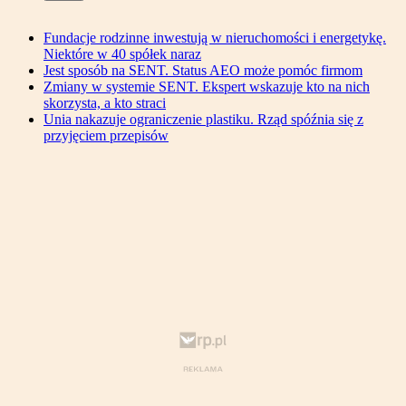
Fundacje rodzinne inwestują w nieruchomości i energetykę.
Niektóre w 40 spółek naraz
Jest sposób na SENT. Status AEO może pomóc firmom
Zmiany w systemie SENT. Ekspert wskazuje kto na nich
skorzysta, a kto straci
Unia nakazuje ograniczenie plastiku. Rząd spóźnia się z
przyjęciem przepisów