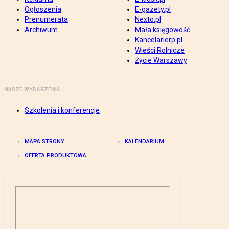
Ogłoszenia
E-gazety.pl
Prenumerata
Nexto.pl
Archiwum
Mała księgowość
Kancelarierp.pl
Wieści Rolnicze
Życie Warszawy
NASZE WYDARZENIA
Szkolenia i konferencje
MAPA STRONY
KALENDARIUM
OFERTA PRODUKTOWA