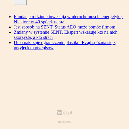
Fundacje rodzinne inwestują w nieruchomości i energetykę.
Niektóre w 40 spółek naraz
Jest sposób na SENT. Status AEO może pomóc firmom
Zmiany w systemie SENT. Ekspert wskazuje kto na nich
skorzysta, a kto straci
Unia nakazuje ograniczenie plastiku. Rząd spóźnia się z
przyjęciem przepisów