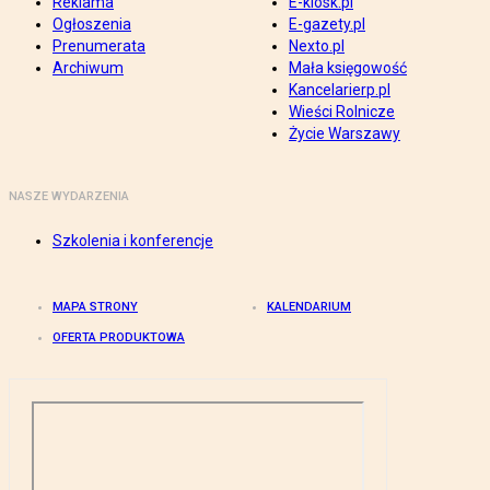
Reklama
E-kiosk.pl
Ogłoszenia
E-gazety.pl
Prenumerata
Nexto.pl
Archiwum
Mała księgowość
Kancelarierp.pl
Wieści Rolnicze
Życie Warszawy
NASZE WYDARZENIA
Szkolenia i konferencje
MAPA STRONY
KALENDARIUM
OFERTA PRODUKTOWA