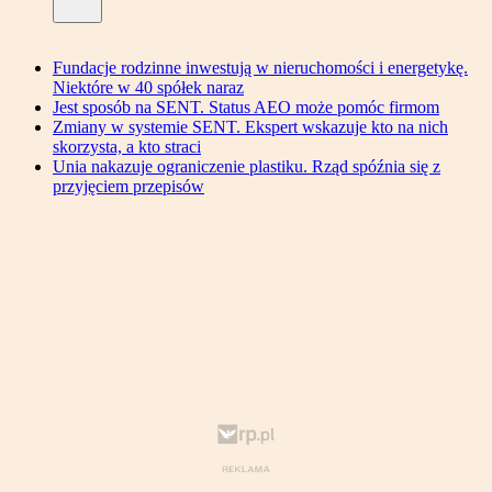
Fundacje rodzinne inwestują w nieruchomości i energetykę.
Niektóre w 40 spółek naraz
Jest sposób na SENT. Status AEO może pomóc firmom
Zmiany w systemie SENT. Ekspert wskazuje kto na nich
skorzysta, a kto straci
Unia nakazuje ograniczenie plastiku. Rząd spóźnia się z
przyjęciem przepisów