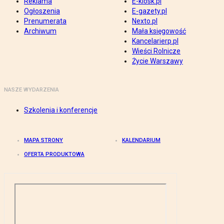
Reklama
E-kiosk.pl
Ogłoszenia
E-gazety.pl
Prenumerata
Nexto.pl
Archiwum
Mała księgowość
Kancelarierp.pl
Wieści Rolnicze
Życie Warszawy
NASZE WYDARZENIA
Szkolenia i konferencje
MAPA STRONY
KALENDARIUM
OFERTA PRODUKTOWA