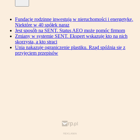
Fundacje rodzinne inwestują w nieruchomości i energetykę.
Niektóre w 40 spółek naraz
Jest sposób na SENT. Status AEO może pomóc firmom
Zmiany w systemie SENT. Ekspert wskazuje kto na nich
skorzysta, a kto straci
Unia nakazuje ograniczenie plastiku. Rząd spóźnia się z
przyjęciem przepisów