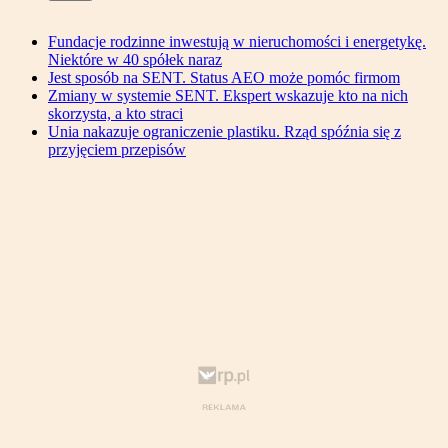
Fundacje rodzinne inwestują w nieruchomości i energetykę.
Niektóre w 40 spółek naraz
Jest sposób na SENT. Status AEO może pomóc firmom
Zmiany w systemie SENT. Ekspert wskazuje kto na nich
skorzysta, a kto straci
Unia nakazuje ograniczenie plastiku. Rząd spóźnia się z
przyjęciem przepisów