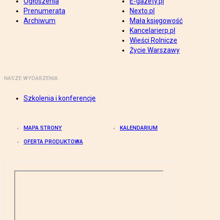
Ogłoszenia
E-gazety.pl
Prenumerata
Nexto.pl
Archiwum
Mała księgowość
Kancelarierp.pl
Wieści Rolnicze
Życie Warszawy
NASZE WYDARZENIA
Szkolenia i konferencje
MAPA STRONY
KALENDARIUM
OFERTA PRODUKTOWA