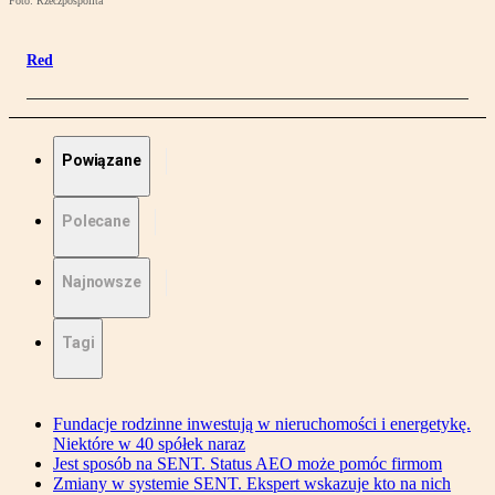
Foto: Rzeczpospolita
Red
Powiązane
Polecane
Najnowsze
Tagi
Fundacje rodzinne inwestują w nieruchomości i energetykę.
Niektóre w 40 spółek naraz
Jest sposób na SENT. Status AEO może pomóc firmom
Zmiany w systemie SENT. Ekspert wskazuje kto na nich