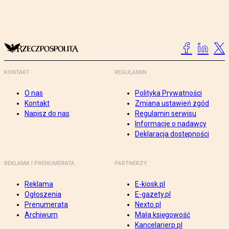
KONTAKT
REGULAMIN
O nas
Polityka Prywatności
Kontakt
Zmiana ustawień zgód
Napisz do nas
Regulamin serwisu
Informacje o nadawcy
Deklaracja dostępności
REKLAMA I PRENUMERATA
PARTNERZY
Reklama
E-kiosk.pl
Ogłoszenia
E-gazety.pl
Prenumerata
Nexto.pl
Archiwum
Mała księgowość
Kancelarierp.pl