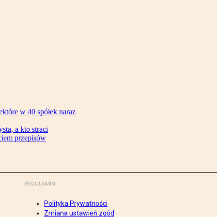
ektóre w 40 spółek naraz
ta, a kto straci
ęciem przepisów
REGULAMIN
Polityka Prywatności
Zmiana ustawień zgód