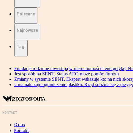
Polecane
Najnowsze
Tagi
Fundacje rodzinne inwestują w nieruchomości i energetykę. Ni
Jest sposób na SENT. Status AEO może pomóc firmom
Zmiany w systemie SENT. Ekspert wskazuje kto na nich skorzys
Unia nakazuje ograniczenie plastiku. Rząd spóźnia się z przyj
KONTAKT
O nas
Kontakt