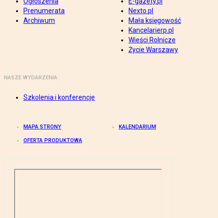
Ogłoszenia
E-gazety.pl
Prenumerata
Nexto.pl
Archiwum
Mała księgowość
Kancelarierp.pl
Wieści Rolnicze
Życie Warszawy
NASZE WYDARZENIA
Szkolenia i konferencje
MAPA STRONY
KALENDARIUM
OFERTA PRODUKTOWA