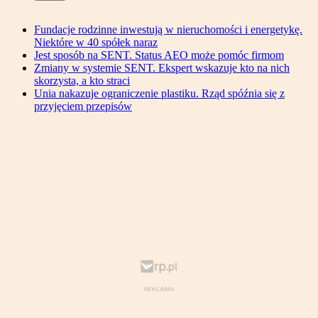
Fundacje rodzinne inwestują w nieruchomości i energetykę.
Niektóre w 40 spółek naraz
Jest sposób na SENT. Status AEO może pomóc firmom
Zmiany w systemie SENT. Ekspert wskazuje kto na nich
skorzysta, a kto straci
Unia nakazuje ograniczenie plastiku. Rząd spóźnia się z
przyjęciem przepisów