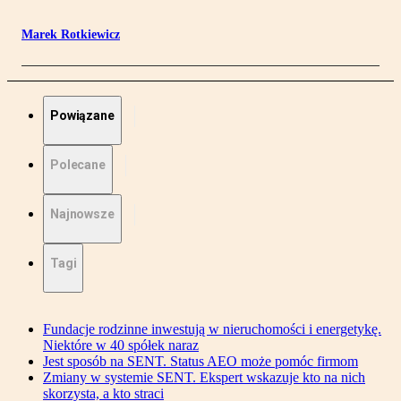
Marek Rotkiewicz
Powiązane
Polecane
Najnowsze
Tagi
Fundacje rodzinne inwestują w nieruchomości i energetykę.
Niektóre w 40 spółek naraz
Jest sposób na SENT. Status AEO może pomóc firmom
Zmiany w systemie SENT. Ekspert wskazuje kto na nich
skorzysta, a kto straci