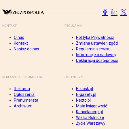
KONTAKT
REGULAMIN
O nas
Polityka Prywatności
Kontakt
Zmiana ustawień zgód
Napisz do nas
Regulamin serwisu
Informacje o nadawcy
Deklaracja dostępności
REKLAMA I PRENUMERATA
PARTNERZY
Reklama
E-kiosk.pl
Ogłoszenia
E-gazety.pl
Prenumerata
Nexto.pl
Archiwum
Mała księgowość
Kancelarierp.pl
Wieści Rolnicze
Życie Warszawy