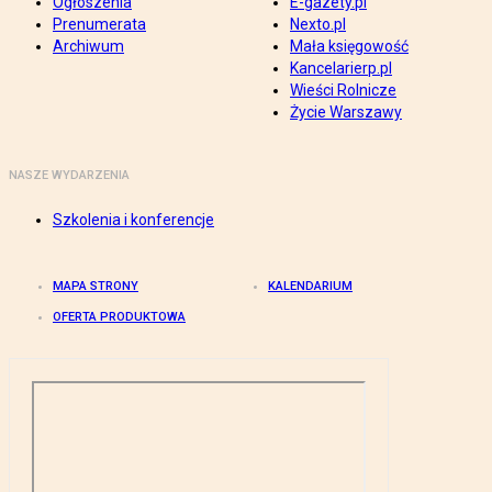
Ogłoszenia
E-gazety.pl
Prenumerata
Nexto.pl
Archiwum
Mała księgowość
Kancelarierp.pl
Wieści Rolnicze
Życie Warszawy
NASZE WYDARZENIA
Szkolenia i konferencje
MAPA STRONY
KALENDARIUM
OFERTA PRODUKTOWA