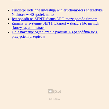
Fundacje rodzinne inwestują w nieruchomości i energetykę.
Niektóre w 40 spółek naraz
Jest sposób na SENT. Status AEO może pomóc firmom
Zmiany w systemie SENT. Ekspert wskazuje kto na nich
skorzysta, a kto straci
Unia nakazuje ograniczenie plastiku. Rząd spóźnia się z
przyjęciem przepisów