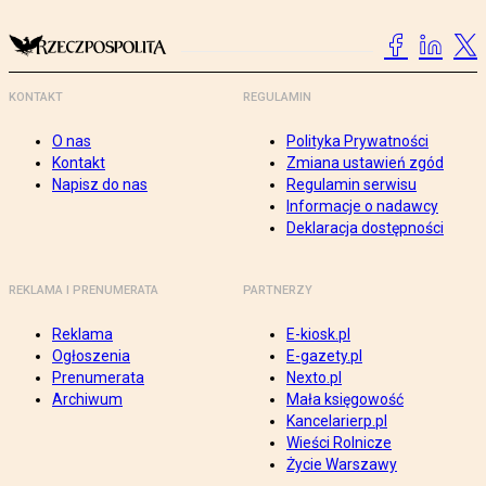
KONTAKT
REGULAMIN
O nas
Polityka Prywatności
Kontakt
Zmiana ustawień zgód
Napisz do nas
Regulamin serwisu
Informacje o nadawcy
Deklaracja dostępności
REKLAMA I PRENUMERATA
PARTNERZY
Reklama
E-kiosk.pl
Ogłoszenia
E-gazety.pl
Prenumerata
Nexto.pl
Archiwum
Mała księgowość
Kancelarierp.pl
Wieści Rolnicze
Życie Warszawy