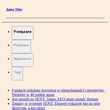
Anna Telec
Powiązane
Polecane
Najnowsze
Tagi
Fundacje rodzinne inwestują w nieruchomości i energetykę.
Niektóre w 40 spółek naraz
Jest sposób na SENT. Status AEO może pomóc firmom
Zmiany w systemie SENT. Ekspert wskazuje kto na nich
skorzysta, a kto straci