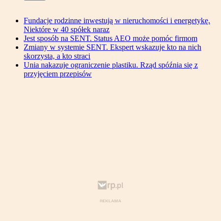
Fundacje rodzinne inwestują w nieruchomości i energetykę.
Niektóre w 40 spółek naraz
Jest sposób na SENT. Status AEO może pomóc firmom
Zmiany w systemie SENT. Ekspert wskazuje kto na nich
skorzysta, a kto straci
Unia nakazuje ograniczenie plastiku. Rząd spóźnia się z
przyjęciem przepisów