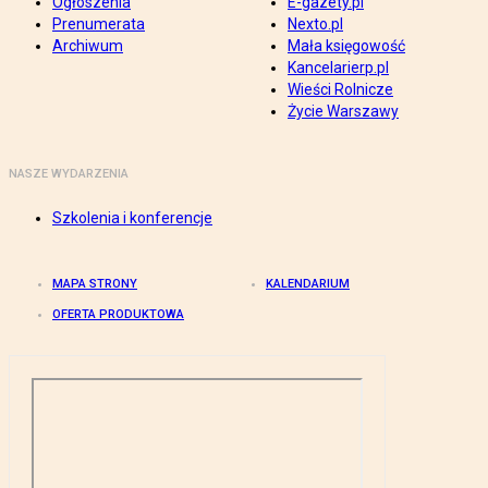
Ogłoszenia
E-gazety.pl
Prenumerata
Nexto.pl
Archiwum
Mała księgowość
Kancelarierp.pl
Wieści Rolnicze
Życie Warszawy
NASZE WYDARZENIA
Szkolenia i konferencje
MAPA STRONY
KALENDARIUM
OFERTA PRODUKTOWA