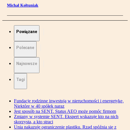
Michał Kołtuniak
Powiązane
Polecane
Najnowsze
Tagi
Fundacje rodzinne inwestują w nieruchomości i energetykę.
Niektóre w 40 spółek naraz
Jest sposób na SENT. Status AEO może pomóc firmom
Zmiany w systemie SENT. Ekspert wskazuje kto na nich
skorzysta, a kto straci
Unia nakazuje ograniczenie plastiku. Rząd spóźnia się z