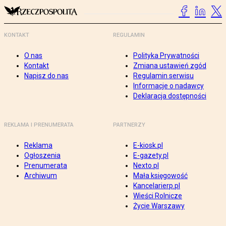
KONTAKT
REGULAMIN
O nas
Polityka Prywatności
Kontakt
Zmiana ustawień zgód
Napisz do nas
Regulamin serwisu
Informacje o nadawcy
Deklaracja dostępności
REKLAMA I PRENUMERATA
PARTNERZY
Reklama
E-kiosk.pl
Ogłoszenia
E-gazety.pl
Prenumerata
Nexto.pl
Archiwum
Mała księgowość
Kancelarierp.pl
Wieści Rolnicze
Życie Warszawy