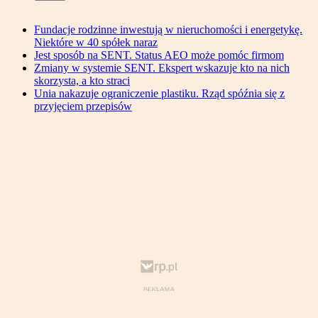
Fundacje rodzinne inwestują w nieruchomości i energetykę.
Niektóre w 40 spółek naraz
Jest sposób na SENT. Status AEO może pomóc firmom
Zmiany w systemie SENT. Ekspert wskazuje kto na nich
skorzysta, a kto straci
Unia nakazuje ograniczenie plastiku. Rząd spóźnia się z
przyjęciem przepisów