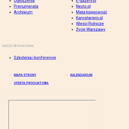
Ogłoszenia
E-gazety.pl
Prenumerata
Nexto.pl
Archiwum
Mała księgowość
Kancelarierp.pl
Wieści Rolnicze
Życie Warszawy
NASZE WYDARZENIA
Szkolenia i konferencje
MAPA STRONY
KALENDARIUM
OFERTA PRODUKTOWA