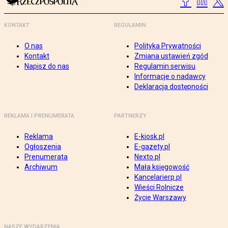
KONTAKT
REGULAMIN
O nas
Polityka Prywatności
Kontakt
Zmiana ustawień zgód
Napisz do nas
Regulamin serwisu
Informacje o nadawcy
Deklaracja dostępności
REKLAMA I PRENUMERATA
PARTNERZY
Reklama
E-kiosk.pl
Ogłoszenia
E-gazety.pl
Prenumerata
Nexto.pl
Archiwum
Mała księgowość
Kancelarierp.pl
Wieści Rolnicze
Życie Warszawy
NASZE WYDARZENIA