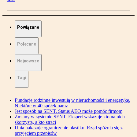
Powiązane
Polecane
Najnowsze
Tagi
Fundacje rodzinne inwestują w nieruchomości i energetykę.
Niektóre w 40 spółek naraz
Jest sposób na SENT. Status AEO może pomóc firmom
Zmiany w systemie SENT. Ekspert wskazuje kto na nich
skorzysta, a kto straci
Unia nakazuje ograniczenie plastiku. Rząd spóźnia się z
przyjęciem przepisów