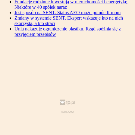
Fundacje rodzinne inwestują w nieruchomości i energetykę.
Niektóre w 40 spółek naraz
Jest sposób na SENT. Status AEO może pomóc firmom
Zmiany w systemie SENT. Ekspert wskazuje kto na nich
skorzysta, a kto straci
Unia nakazuje ograniczenie plastiku. Rząd spóźnia się z
przyjęciem przepisów