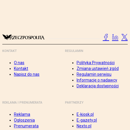
KONTAKT
REGULAMIN
O nas
Polityka Prywatności
Kontakt
Zmiana ustawień zgód
Napisz do nas
Regulamin serwisu
Informacje o nadawcy
Deklaracja dostępności
REKLAMA I PRENUMERATA
PARTNERZY
Reklama
E-kiosk.pl
Ogłoszenia
E-gazety.pl
Prenumerata
Nexto.pl