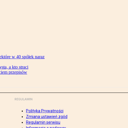
ektóre w 40 spółek naraz
ta, a kto straci
ęciem przepisów
REGULAMIN
Polityka Prywatności
Zmiana ustawień zgód
Regulamin serwisu