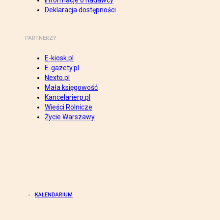
Informacje o nadawcy
Deklaracja dostępności
PARTNERZY
E-kiosk.pl
E-gazety.pl
Nexto.pl
Mała księgowość
Kancelarierp.pl
Wieści Rolnicze
Życie Warszawy
KALENDARIUM