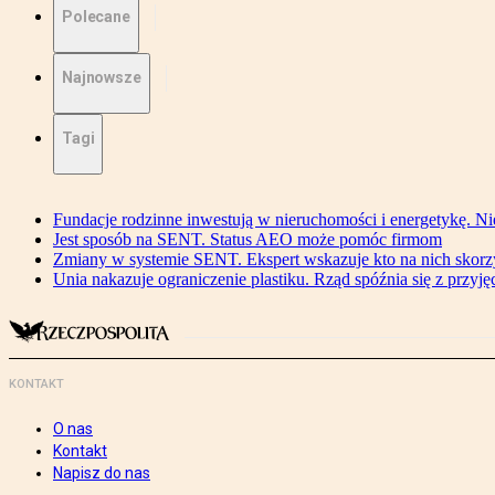
Polecane
Najnowsze
Tagi
Fundacje rodzinne inwestują w nieruchomości i energetykę. Ni
Jest sposób na SENT. Status AEO może pomóc firmom
Zmiany w systemie SENT. Ekspert wskazuje kto na nich skorzys
Unia nakazuje ograniczenie plastiku. Rząd spóźnia się z przyj
KONTAKT
O nas
Kontakt
Napisz do nas