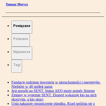
Tomasz Morycz
Powiązane
Polecane
Najnowsze
Tagi
Fundacje rodzinne inwestują w nieruchomości i energetykę.
Niektóre w 40 spółek naraz
Jest sposób na SENT. Status AEO może pomóc firmom
Zmiany w systemie SENT. Ekspert wskazuje kto na nich
skorzysta, a kto straci
Unia nakazuje ograniczenie plastiku. Rząd spóźnia się z