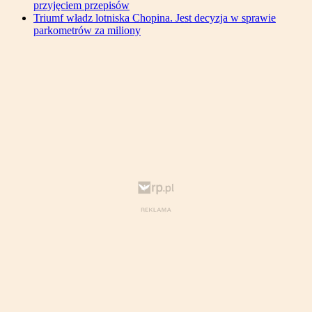
przyjęciem przepisów
Triumf władz lotniska Chopina. Jest decyzja w sprawie
parkometrów za miliony