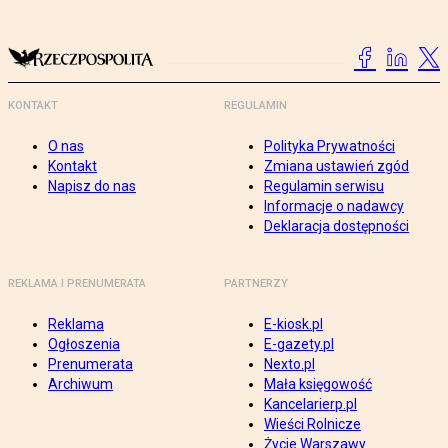
KONTAKT
REGULAMIN
O nas
Polityka Prywatności
Kontakt
Zmiana ustawień zgód
Napisz do nas
Regulamin serwisu
Informacje o nadawcy
Deklaracja dostępności
REKLAMA I PRENUMERATA
PARTNERZY
Reklama
E-kiosk.pl
Ogłoszenia
E-gazety.pl
Prenumerata
Nexto.pl
Archiwum
Mała księgowość
Kancelarierp.pl
Wieści Rolnicze
Życie Warszawy