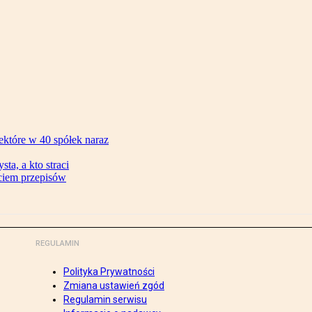
ektóre w 40 spółek naraz
ta, a kto straci
ęciem przepisów
REGULAMIN
Polityka Prywatności
Zmiana ustawień zgód
Regulamin serwisu