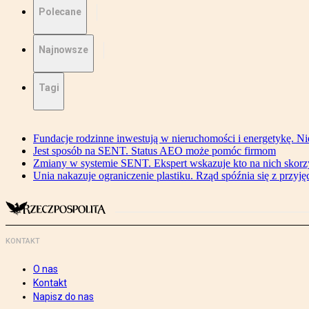
Polecane
Najnowsze
Tagi
Fundacje rodzinne inwestują w nieruchomości i energetykę. Ni
Jest sposób na SENT. Status AEO może pomóc firmom
Zmiany w systemie SENT. Ekspert wskazuje kto na nich skorzys
Unia nakazuje ograniczenie plastiku. Rząd spóźnia się z przyj
KONTAKT
O nas
Kontakt
Napisz do nas