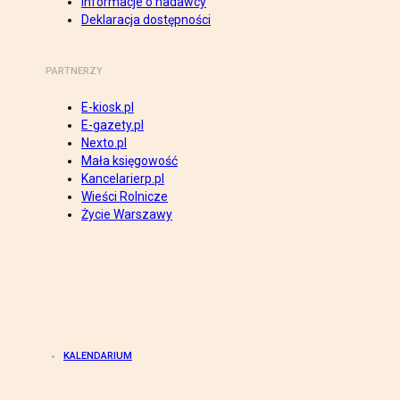
Informacje o nadawcy
Deklaracja dostępności
PARTNERZY
E-kiosk.pl
E-gazety.pl
Nexto.pl
Mała księgowość
Kancelarierp.pl
Wieści Rolnicze
Życie Warszawy
KALENDARIUM