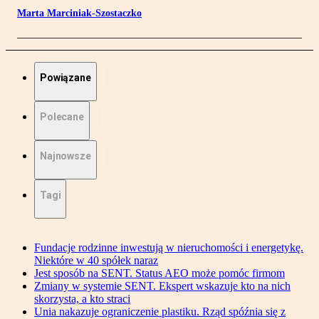
Marta Marciniak-Szostaczko
Powiązane
Polecane
Najnowsze
Tagi
Fundacje rodzinne inwestują w nieruchomości i energetykę.
Niektóre w 40 spółek naraz
Jest sposób na SENT. Status AEO może pomóc firmom
Zmiany w systemie SENT. Ekspert wskazuje kto na nich
skorzysta, a kto straci
Unia nakazuje ograniczenie plastiku. Rząd spóźnia się z