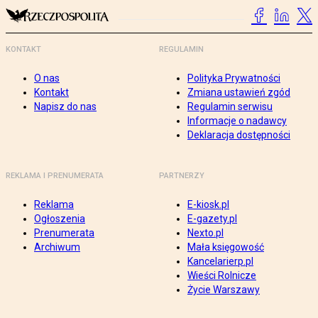
KONTAKT
REGULAMIN
O nas
Polityka Prywatności
Kontakt
Zmiana ustawień zgód
Napisz do nas
Regulamin serwisu
Informacje o nadawcy
Deklaracja dostępności
REKLAMA I PRENUMERATA
PARTNERZY
Reklama
E-kiosk.pl
Ogłoszenia
E-gazety.pl
Prenumerata
Nexto.pl
Archiwum
Mała księgowość
Kancelarierp.pl
Wieści Rolnicze
Życie Warszawy