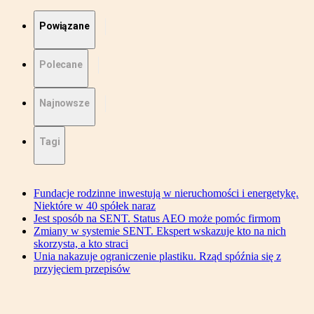
Powiązane
Polecane
Najnowsze
Tagi
Fundacje rodzinne inwestują w nieruchomości i energetykę.
Niektóre w 40 spółek naraz
Jest sposób na SENT. Status AEO może pomóc firmom
Zmiany w systemie SENT. Ekspert wskazuje kto na nich
skorzysta, a kto straci
Unia nakazuje ograniczenie plastiku. Rząd spóźnia się z
przyjęciem przepisów