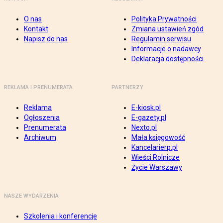
O nas
Polityka Prywatności
Kontakt
Zmiana ustawień zgód
Napisz do nas
Regulamin serwisu
Informacje o nadawcy
Deklaracja dostępności
REKLAMA I PRENUMERATA
PARTNERZY
Reklama
E-kiosk.pl
Ogłoszenia
E-gazety.pl
Prenumerata
Nexto.pl
Archiwum
Mała księgowość
Kancelarierp.pl
Wieści Rolnicze
Życie Warszawy
NASZE WYDARZENIA
Szkolenia i konferencje