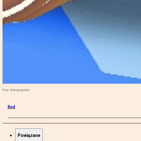
Foto: Rzeczpospolita
Red
Powiązane