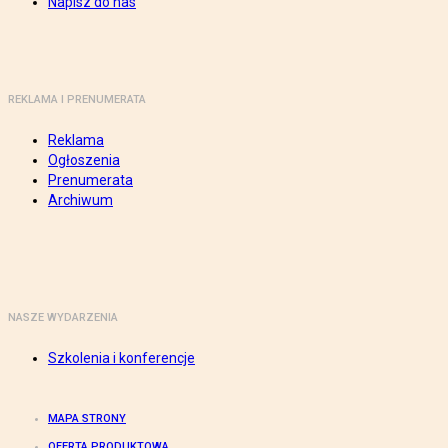
Napisz do nas
REKLAMA I PRENUMERATA
Reklama
Ogłoszenia
Prenumerata
Archiwum
NASZE WYDARZENIA
Szkolenia i konferencje
MAPA STRONY
OFERTA PRODUKTOWA