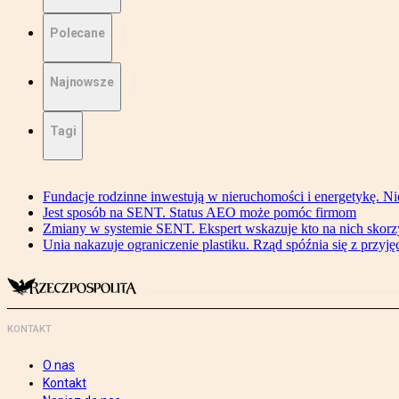
Polecane
Najnowsze
Tagi
Fundacje rodzinne inwestują w nieruchomości i energetykę. Ni
Jest sposób na SENT. Status AEO może pomóc firmom
Zmiany w systemie SENT. Ekspert wskazuje kto na nich skorzys
Unia nakazuje ograniczenie plastiku. Rząd spóźnia się z przyj
KONTAKT
O nas
Kontakt