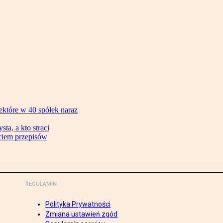
ektóre w 40 spółek naraz
ta, a kto straci
ęciem przepisów
REGULAMIN
Polityka Prywatności
Zmiana ustawień zgód