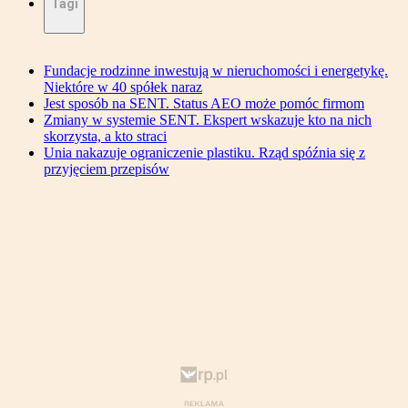
Tagi
Fundacje rodzinne inwestują w nieruchomości i energetykę.
Niektóre w 40 spółek naraz
Jest sposób na SENT. Status AEO może pomóc firmom
Zmiany w systemie SENT. Ekspert wskazuje kto na nich
skorzysta, a kto straci
Unia nakazuje ograniczenie plastiku. Rząd spóźnia się z
przyjęciem przepisów