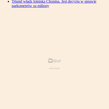
Triumf władz lotniska Chopina. Jest decyzja w sprawie
parkometrów za miliony