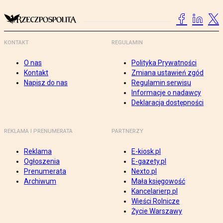
KONTAKT
REGULAMIN
O nas
Polityka Prywatności
Kontakt
Zmiana ustawień zgód
Napisz do nas
Regulamin serwisu
Informacje o nadawcy
Deklaracja dostępności
REKLAMA I PRENUMERATA
PARTNERZY
Reklama
E-kiosk.pl
Ogłoszenia
E-gazety.pl
Prenumerata
Nexto.pl
Archiwum
Mała księgowość
Kancelarierp.pl
Wieści Rolnicze
Życie Warszawy