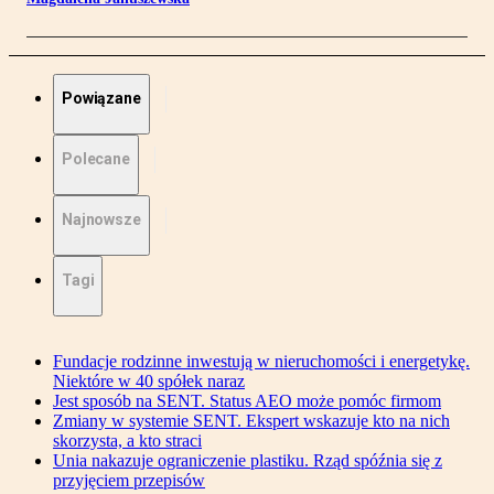
Powiązane
Polecane
Najnowsze
Tagi
Fundacje rodzinne inwestują w nieruchomości i energetykę.
Niektóre w 40 spółek naraz
Jest sposób na SENT. Status AEO może pomóc firmom
Zmiany w systemie SENT. Ekspert wskazuje kto na nich
skorzysta, a kto straci
Unia nakazuje ograniczenie plastiku. Rząd spóźnia się z
przyjęciem przepisów