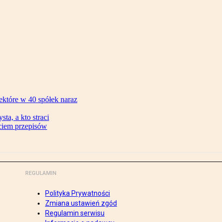
ektóre w 40 spółek naraz
ta, a kto straci
ęciem przepisów
REGULAMIN
Polityka Prywatności
Zmiana ustawień zgód
Regulamin serwisu