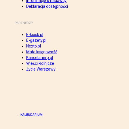
Informacje o nadawcy
Deklaracja dostępności
PARTNERZY
E-kiosk.pl
E-gazety.pl
Nexto.pl
Mała księgowość
Kancelarierp.pl
Wieści Rolnicze
Życie Warszawy
KALENDARIUM