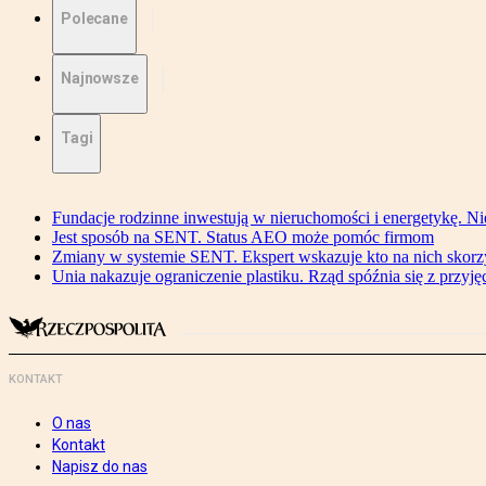
Polecane
Najnowsze
Tagi
Fundacje rodzinne inwestują w nieruchomości i energetykę. Ni
Jest sposób na SENT. Status AEO może pomóc firmom
Zmiany w systemie SENT. Ekspert wskazuje kto na nich skorzys
Unia nakazuje ograniczenie plastiku. Rząd spóźnia się z przyj
KONTAKT
O nas
Kontakt
Napisz do nas