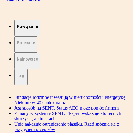
Powiązane
Polecane
Najnowsze
Tagi
Fundacje rodzinne inwestują w nieruchomości i energetykę.
Niektóre w 40 spółek naraz
Jest sposób na SENT. Status AEO może pomóc firmom
Zmiany w systemie SENT. Ekspert wskazuje kto na nich
skorzysta, a kto straci
Unia nakazuje ograniczenie plastiku. Rząd spóźnia się z
przyjęciem przepisów