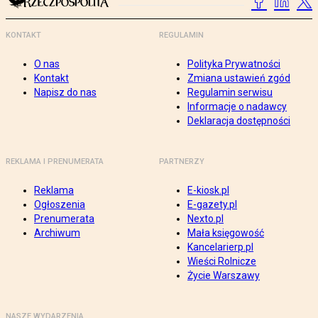
KONTAKT
REGULAMIN
O nas
Polityka Prywatności
Kontakt
Zmiana ustawień zgód
Napisz do nas
Regulamin serwisu
Informacje o nadawcy
Deklaracja dostępności
REKLAMA I PRENUMERATA
PARTNERZY
Reklama
E-kiosk.pl
Ogłoszenia
E-gazety.pl
Prenumerata
Nexto.pl
Archiwum
Mała księgowość
Kancelarierp.pl
Wieści Rolnicze
Życie Warszawy
NASZE WYDARZENIA