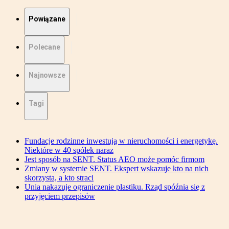
Powiązane
Polecane
Najnowsze
Tagi
Fundacje rodzinne inwestują w nieruchomości i energetykę.
Niektóre w 40 spółek naraz
Jest sposób na SENT. Status AEO może pomóc firmom
Zmiany w systemie SENT. Ekspert wskazuje kto na nich
skorzysta, a kto straci
Unia nakazuje ograniczenie plastiku. Rząd spóźnia się z
przyjęciem przepisów