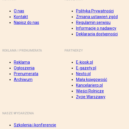
O nas
Polityka Prywatności
Kontakt
Zmiana ustawień zgód
Napisz do nas
Regulamin serwisu
Informacje o nadawcy
Deklaracja dostępności
REKLAMA I PRENUMERATA
PARTNERZY
Reklama
E-kiosk.pl
Ogłoszenia
E-gazety.pl
Prenumerata
Nexto.pl
Archiwum
Mała księgowość
Kancelarierp.pl
Wieści Rolnicze
Życie Warszawy
NASZE WYDARZENIA
Szkolenia i konferencje