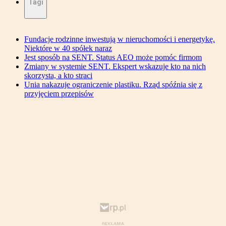
Tagi
Fundacje rodzinne inwestują w nieruchomości i energetykę.
Niektóre w 40 spółek naraz
Jest sposób na SENT. Status AEO może pomóc firmom
Zmiany w systemie SENT. Ekspert wskazuje kto na nich
skorzysta, a kto straci
Unia nakazuje ograniczenie plastiku. Rząd spóźnia się z
przyjęciem przepisów