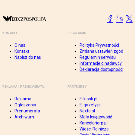
KONTAKT
REGULAMIN
O nas
Polityka Prywatności
Kontakt
Zmiana ustawień zgód
Napisz do nas
Regulamin serwisu
Informacje o nadawcy
Deklaracja dostępności
REKLAMA I PRENUMERATA
PARTNERZY
Reklama
E-kiosk.pl
Ogłoszenia
E-gazety.pl
Prenumerata
Nexto.pl
Archiwum
Mała księgowość
Kancelarierp.pl
Wieści Rolnicze