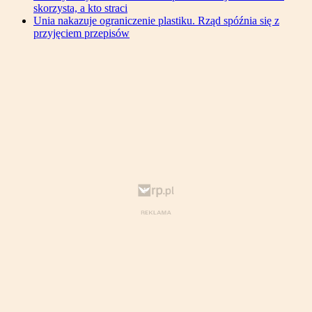
skorzysta, a kto straci
Unia nakazuje ograniczenie plastiku. Rząd spóźnia się z
przyjęciem przepisów