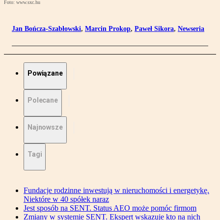
Foto: www.sxc.hu
Jan Bończa-Szabłowski
,
Marcin Prokop
,
Paweł Sikora
,
Newseria
Powiązane
Polecane
Najnowsze
Tagi
Fundacje rodzinne inwestują w nieruchomości i energetykę.
Niektóre w 40 spółek naraz
Jest sposób na SENT. Status AEO może pomóc firmom
Zmiany w systemie SENT. Ekspert wskazuje kto na nich