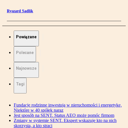
Ryszard Sadlik
Powiązane
Polecane
Najnowsze
Tagi
Fundacje rodzinne inwestują w nieruchomości i energetykę.
Niektóre w 40 spółek naraz
Jest sposób na SENT. Status AEO może pomóc firmom
Zmiany w systemie SENT. Ekspert wskazuje kto na nich
skorzysta, a kto straci