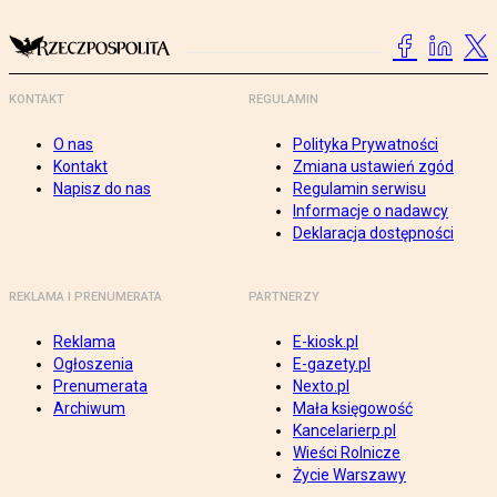
KONTAKT
REGULAMIN
O nas
Polityka Prywatności
Kontakt
Zmiana ustawień zgód
Napisz do nas
Regulamin serwisu
Informacje o nadawcy
Deklaracja dostępności
REKLAMA I PRENUMERATA
PARTNERZY
Reklama
E-kiosk.pl
Ogłoszenia
E-gazety.pl
Prenumerata
Nexto.pl
Archiwum
Mała księgowość
Kancelarierp.pl
Wieści Rolnicze
Życie Warszawy