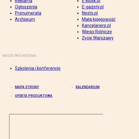
Reklama
E-kiosk.pl
Ogłoszenia
E-gazety.pl
Prenumerata
Nexto.pl
Archiwum
Mała księgowość
Kancelarierp.pl
Wieści Rolnicze
Życie Warszawy
NASZE WYDARZENIA
Szkolenia i konferencje
MAPA STRONY
KALENDARIUM
OFERTA PRODUKTOWA