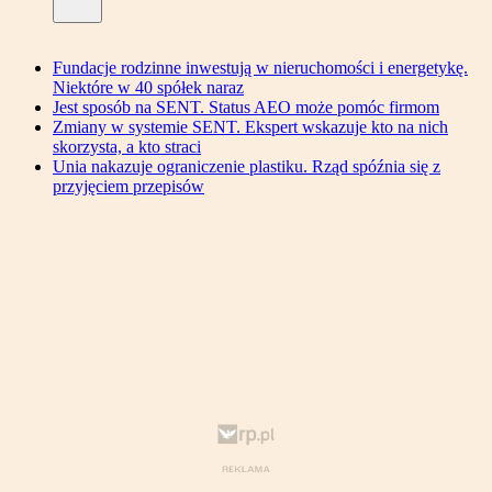
Fundacje rodzinne inwestują w nieruchomości i energetykę.
Niektóre w 40 spółek naraz
Jest sposób na SENT. Status AEO może pomóc firmom
Zmiany w systemie SENT. Ekspert wskazuje kto na nich
skorzysta, a kto straci
Unia nakazuje ograniczenie plastiku. Rząd spóźnia się z
przyjęciem przepisów