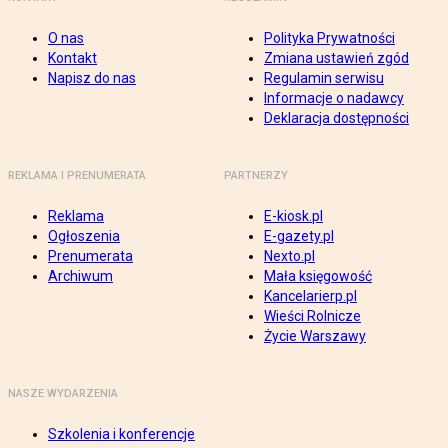
O nas
Polityka Prywatności
Kontakt
Zmiana ustawień zgód
Napisz do nas
Regulamin serwisu
Informacje o nadawcy
Deklaracja dostępności
REKLAMA I PRENUMERATA
PARTNERZY
Reklama
E-kiosk.pl
Ogłoszenia
E-gazety.pl
Prenumerata
Nexto.pl
Archiwum
Mała księgowość
Kancelarierp.pl
Wieści Rolnicze
Życie Warszawy
NASZE WYDARZENIA
Szkolenia i konferencje