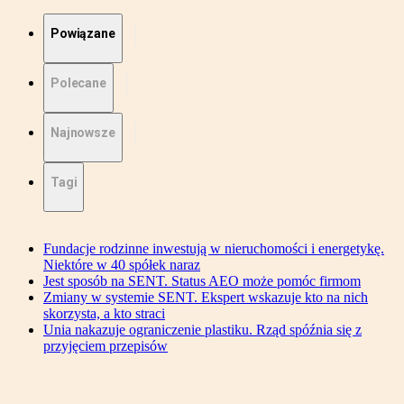
Powiązane
Polecane
Najnowsze
Tagi
Fundacje rodzinne inwestują w nieruchomości i energetykę.
Niektóre w 40 spółek naraz
Jest sposób na SENT. Status AEO może pomóc firmom
Zmiany w systemie SENT. Ekspert wskazuje kto na nich
skorzysta, a kto straci
Unia nakazuje ograniczenie plastiku. Rząd spóźnia się z
przyjęciem przepisów