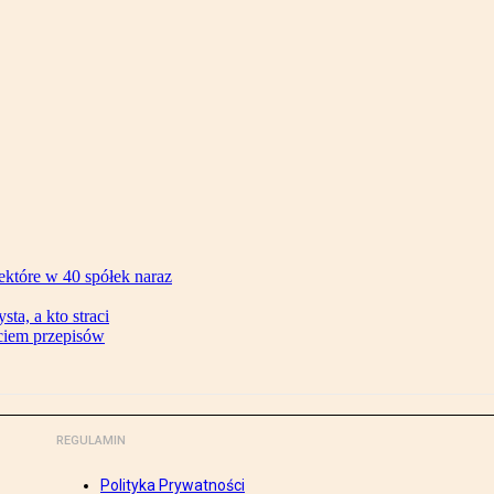
ektóre w 40 spółek naraz
ta, a kto straci
ęciem przepisów
REGULAMIN
Polityka Prywatności