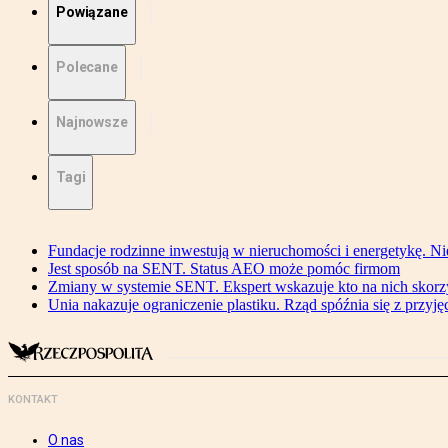
Powiązane
Polecane
Najnowsze
Tagi
Fundacje rodzinne inwestują w nieruchomości i energetykę. Ni
Jest sposób na SENT. Status AEO może pomóc firmom
Zmiany w systemie SENT. Ekspert wskazuje kto na nich skorzys
Unia nakazuje ograniczenie plastiku. Rząd spóźnia się z przyj
KONTAKT
O nas