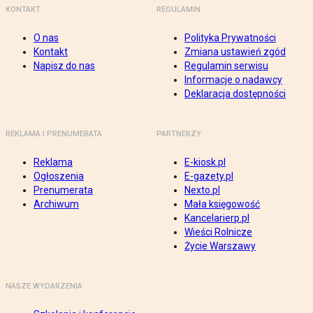
KONTAKT
REGULAMIN
O nas
Polityka Prywatności
Kontakt
Zmiana ustawień zgód
Napisz do nas
Regulamin serwisu
Informacje o nadawcy
Deklaracja dostępności
REKLAMA I PRENUMERATA
PARTNERZY
Reklama
E-kiosk.pl
Ogłoszenia
E-gazety.pl
Prenumerata
Nexto.pl
Archiwum
Mała księgowość
Kancelarierp.pl
Wieści Rolnicze
Życie Warszawy
NASZE WYDARZENIA