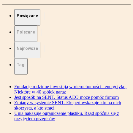
Powiązane
Polecane
Najnowsze
Tagi
Fundacje rodzinne inwestują w nieruchomości i energetykę.
Niektóre w 40 spółek naraz
Jest sposób na SENT. Status AEO może pomóc firmom
Zmiany w systemie SENT. Ekspert wskazuje kto na nich
skorzysta, a kto straci
Unia nakazuje ograniczenie plastiku. Rząd spóźnia się z
przyjęciem przepisów