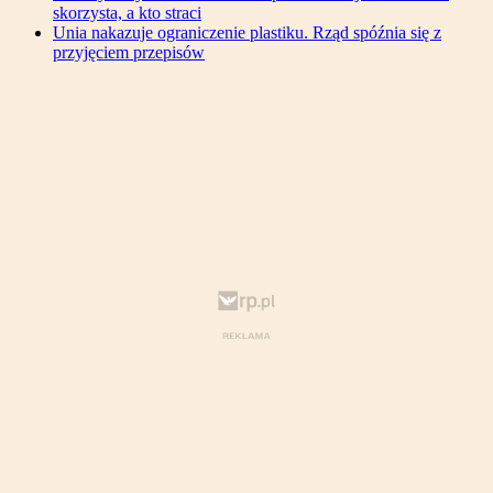
skorzysta, a kto straci
Unia nakazuje ograniczenie plastiku. Rząd spóźnia się z
przyjęciem przepisów