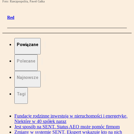
Foto: Rzeczpospolita, Paweł Gałka
Red
Powiązane
Polecane
Najnowsze
Tagi
Fundacje rodzinne inwestują w nieruchomości i energetykę.
Niektóre w 40 spółek naraz
Jest sposób na SENT. Status AEO może pomóc firmom
Zmiany w systemie SENT. Ekspert wskazuje kto na nich