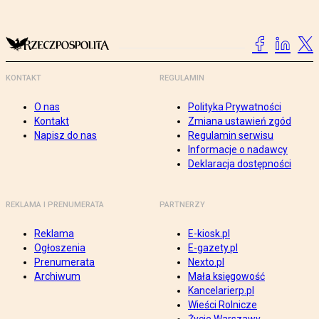
KONTAKT
REGULAMIN
O nas
Polityka Prywatności
Kontakt
Zmiana ustawień zgód
Napisz do nas
Regulamin serwisu
Informacje o nadawcy
Deklaracja dostępności
REKLAMA I PRENUMERATA
PARTNERZY
Reklama
E-kiosk.pl
Ogłoszenia
E-gazety.pl
Prenumerata
Nexto.pl
Archiwum
Mała księgowość
Kancelarierp.pl
Wieści Rolnicze