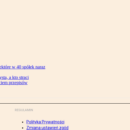
ektóre w 40 spółek naraz
ta, a kto straci
ęciem przepisów
REGULAMIN
Polityka Prywatności
Zmiana ustawień zgód