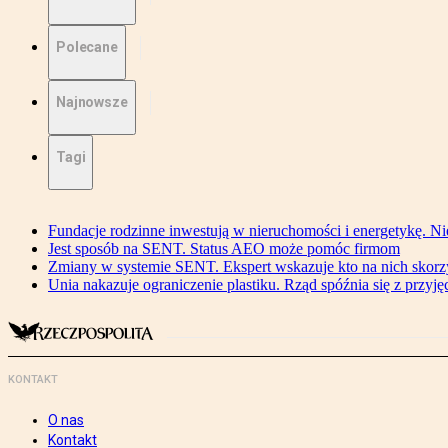
Polecane
Najnowsze
Tagi
Fundacje rodzinne inwestują w nieruchomości i energetykę. Ni
Jest sposób na SENT. Status AEO może pomóc firmom
Zmiany w systemie SENT. Ekspert wskazuje kto na nich skorzys
Unia nakazuje ograniczenie plastiku. Rząd spóźnia się z przyj
KONTAKT
O nas
Kontakt