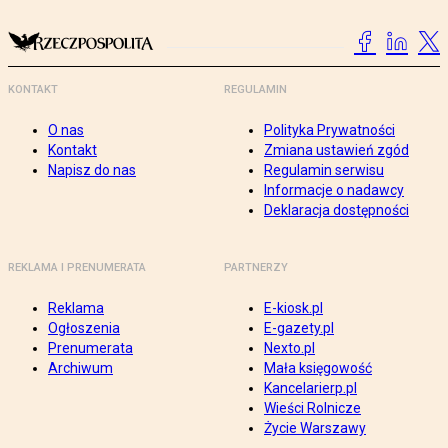
KONTAKT
REGULAMIN
O nas
Polityka Prywatności
Kontakt
Zmiana ustawień zgód
Napisz do nas
Regulamin serwisu
Informacje o nadawcy
Deklaracja dostępności
REKLAMA I PRENUMERATA
PARTNERZY
Reklama
E-kiosk.pl
Ogłoszenia
E-gazety.pl
Prenumerata
Nexto.pl
Archiwum
Mała księgowość
Kancelarierp.pl
Wieści Rolnicze
Życie Warszawy