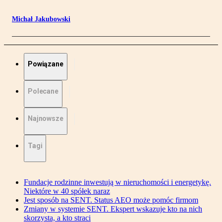
Michał Jakubowski
Powiązane
Polecane
Najnowsze
Tagi
Fundacje rodzinne inwestują w nieruchomości i energetykę.
Niektóre w 40 spółek naraz
Jest sposób na SENT. Status AEO może pomóc firmom
Zmiany w systemie SENT. Ekspert wskazuje kto na nich
skorzysta, a kto straci