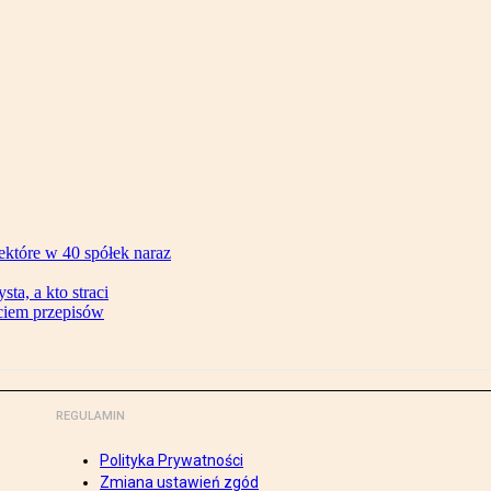
ektóre w 40 spółek naraz
ta, a kto straci
ęciem przepisów
REGULAMIN
Polityka Prywatności
Zmiana ustawień zgód