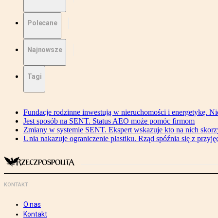
Polecane
Najnowsze
Tagi
Fundacje rodzinne inwestują w nieruchomości i energetykę. Ni
Jest sposób na SENT. Status AEO może pomóc firmom
Zmiany w systemie SENT. Ekspert wskazuje kto na nich skorzys
Unia nakazuje ograniczenie plastiku. Rząd spóźnia się z przyj
KONTAKT
O nas
Kontakt