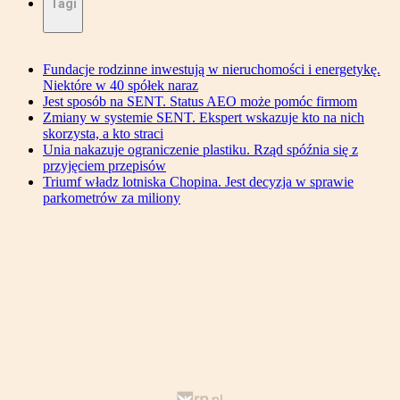
Tagi
Fundacje rodzinne inwestują w nieruchomości i energetykę.
Niektóre w 40 spółek naraz
Jest sposób na SENT. Status AEO może pomóc firmom
Zmiany w systemie SENT. Ekspert wskazuje kto na nich
skorzysta, a kto straci
Unia nakazuje ograniczenie plastiku. Rząd spóźnia się z
przyjęciem przepisów
Triumf władz lotniska Chopina. Jest decyzja w sprawie
parkometrów za miliony