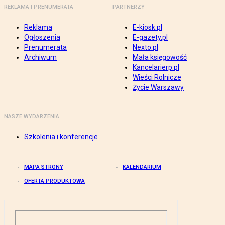
REKLAMA I PRENUMERATA
PARTNERZY
Reklama
E-kiosk.pl
Ogłoszenia
E-gazety.pl
Prenumerata
Nexto.pl
Archiwum
Mała księgowość
Kancelarierp.pl
Wieści Rolnicze
Życie Warszawy
NASZE WYDARZENIA
Szkolenia i konferencje
MAPA STRONY
KALENDARIUM
OFERTA PRODUKTOWA