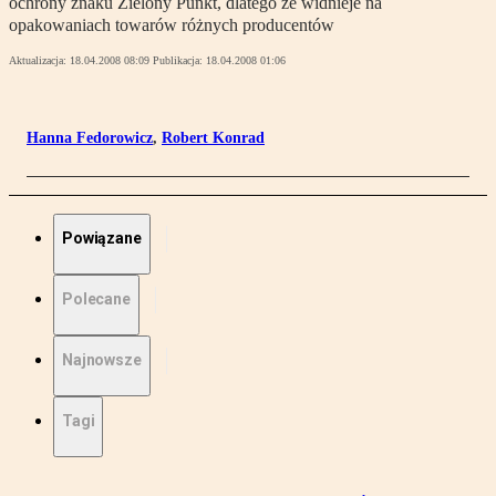
ochrony znaku Zielony Punkt, dlatego że widnieje na
opakowaniach towarów różnych producentów
Aktualizacja:
18.04.2008 08:09
Publikacja:
18.04.2008 01:06
Hanna Fedorowicz
,
Robert Konrad
Powiązane
Polecane
Najnowsze
Tagi