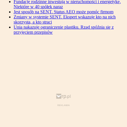
Fundacje rodzinne inwestują w nieruchomości i energetykę.
Niektóre w 40 spółek naraz
Jest sposób na SENT. Status AEO może pomóc firmom
Zmiany w systemie SENT. Ekspert wskazuje kto na nich
skorzysta, a kto straci
Unia nakazuje ograniczenie plastiku. Rząd spóźnia się z
przyjęciem przepisów