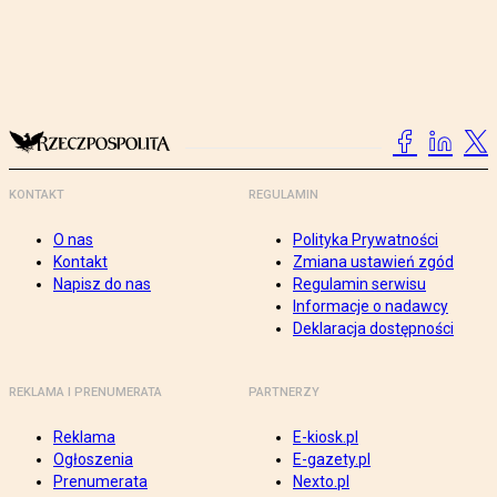
KONTAKT
REGULAMIN
O nas
Polityka Prywatności
Kontakt
Zmiana ustawień zgód
Napisz do nas
Regulamin serwisu
Informacje o nadawcy
Deklaracja dostępności
REKLAMA I PRENUMERATA
PARTNERZY
Reklama
E-kiosk.pl
Ogłoszenia
E-gazety.pl
Prenumerata
Nexto.pl