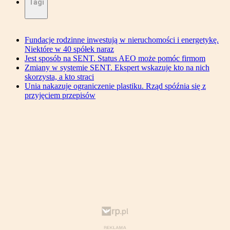
Tagi
Fundacje rodzinne inwestują w nieruchomości i energetykę.
Niektóre w 40 spółek naraz
Jest sposób na SENT. Status AEO może pomóc firmom
Zmiany w systemie SENT. Ekspert wskazuje kto na nich
skorzysta, a kto straci
Unia nakazuje ograniczenie plastiku. Rząd spóźnia się z
przyjęciem przepisów