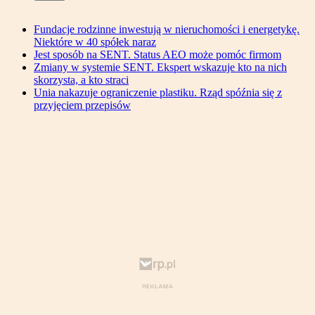
Fundacje rodzinne inwestują w nieruchomości i energetykę.
Niektóre w 40 spółek naraz
Jest sposób na SENT. Status AEO może pomóc firmom
Zmiany w systemie SENT. Ekspert wskazuje kto na nich
skorzysta, a kto straci
Unia nakazuje ograniczenie plastiku. Rząd spóźnia się z
przyjęciem przepisów