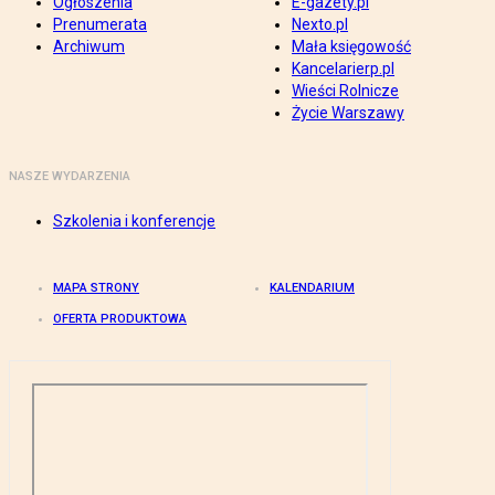
Ogłoszenia
E-gazety.pl
Prenumerata
Nexto.pl
Archiwum
Mała księgowość
Kancelarierp.pl
Wieści Rolnicze
Życie Warszawy
NASZE WYDARZENIA
Szkolenia i konferencje
MAPA STRONY
KALENDARIUM
OFERTA PRODUKTOWA