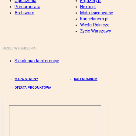
Ogłoszenia
E-gazety.pl
Prenumerata
Nexto.pl
Archiwum
Mała księgowość
Kancelarierp.pl
Wieści Rolnicze
Życie Warszawy
NASZE WYDARZENIA
Szkolenia i konferencje
MAPA STRONY
KALENDARIUM
OFERTA PRODUKTOWA