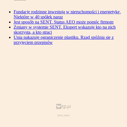
Fundacje rodzinne inwestują w nieruchomości i energetykę.
Niektóre w 40 spółek naraz
Jest sposób na SENT. Status AEO może pomóc firmom
Zmiany w systemie SENT. Ekspert wskazuje kto na nich
skorzysta, a kto straci
Unia nakazuje ograniczenie plastiku. Rząd spóźnia się z
przyjęciem przepisów