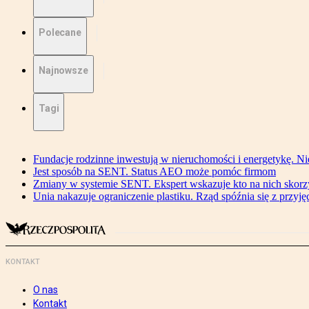
Polecane
Najnowsze
Tagi
Fundacje rodzinne inwestują w nieruchomości i energetykę. Ni
Jest sposób na SENT. Status AEO może pomóc firmom
Zmiany w systemie SENT. Ekspert wskazuje kto na nich skorzys
Unia nakazuje ograniczenie plastiku. Rząd spóźnia się z przyj
KONTAKT
O nas
Kontakt