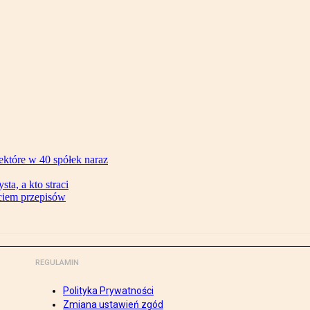
ektóre w 40 spółek naraz
ta, a kto straci
ęciem przepisów
REGULAMIN
Polityka Prywatności
Zmiana ustawień zgód