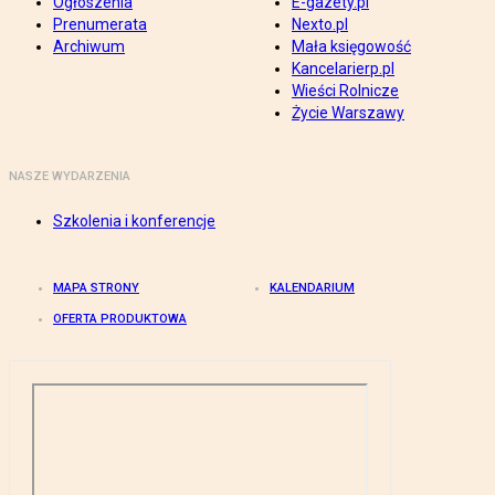
Ogłoszenia
E-gazety.pl
Prenumerata
Nexto.pl
Archiwum
Mała księgowość
Kancelarierp.pl
Wieści Rolnicze
Życie Warszawy
NASZE WYDARZENIA
Szkolenia i konferencje
MAPA STRONY
KALENDARIUM
OFERTA PRODUKTOWA