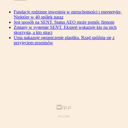
Fundacje rodzinne inwestują w nieruchomości i energetykę.
Niektóre w 40 spółek naraz
Jest sposób na SENT. Status AEO może pomóc firmom
Zmiany w systemie SENT. Ekspert wskazuje kto na nich
skorzysta, a kto straci
Unia nakazuje ograniczenie plastiku. Rząd spóźnia się z
przyjęciem przepisów