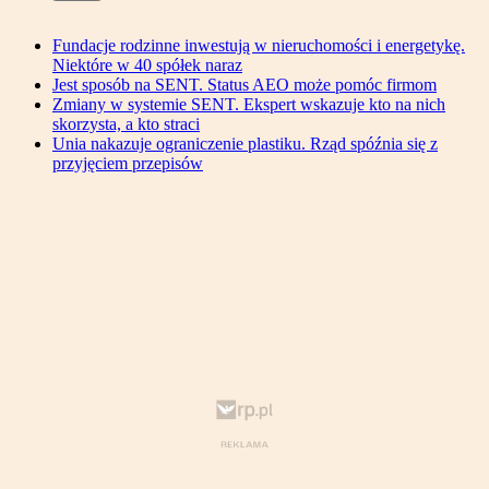
Fundacje rodzinne inwestują w nieruchomości i energetykę.
Niektóre w 40 spółek naraz
Jest sposób na SENT. Status AEO może pomóc firmom
Zmiany w systemie SENT. Ekspert wskazuje kto na nich
skorzysta, a kto straci
Unia nakazuje ograniczenie plastiku. Rząd spóźnia się z
przyjęciem przepisów