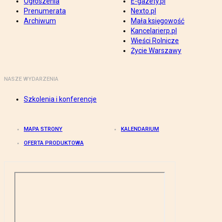
Ogłoszenia
E-gazety.pl
Prenumerata
Nexto.pl
Archiwum
Mała księgowość
Kancelarierp.pl
Wieści Rolnicze
Życie Warszawy
NASZE WYDARZENIA
Szkolenia i konferencje
MAPA STRONY
KALENDARIUM
OFERTA PRODUKTOWA